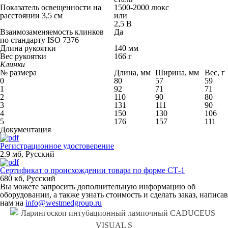
Показатель освещенности на
1500-2000 люкс
расстоянии 3,5 см
или
2,5 В
Взаимозаменяемость клинков
Да
по стандарту ISO 7376
Длина рукоятки
140 мм
Вес рукоятки
166 г
Клинки
№ размера
Длина, мм
Ширина, мм
Вес, г
0
80
57
59
1
92
71
71
2
110
90
80
3
131
111
90
4
150
130
106
5
176
157
111
Документация
Регистрационное удостоверение
2.9 мб
,
Русский
Сертификат о происхождении товара по форме СТ-1
680 кб
,
Русский
Вы можете запросить дополнительную информацию об
оборудовании, а также узнать стоимость и сделать заказ, написав
нам на
info@westmedgroup.ru