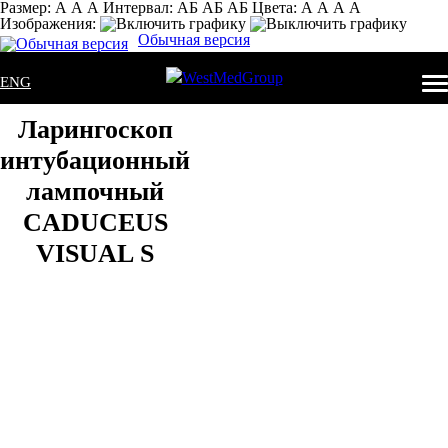
Размер:
А
А
А
Интервал:
AБ
АБ
AБ
Цвета:
А
А
А
А
Изображения:
Обычная версия
ENG
Ларингоскоп
интубационный
лампочный
CADUCEUS
VISUAL S