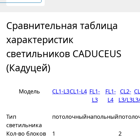
Сравнительная таблица
характеристик
светильников CADUCEUS
(Кадуцей)
Модель
CL1-L3
CL1-L4
FL1-
FL1-
CL2-
CL
L3
L4
L3/L3
L3
Тип
потолочный
напольный
потоло
светильника
Кол-во блоков
1
2