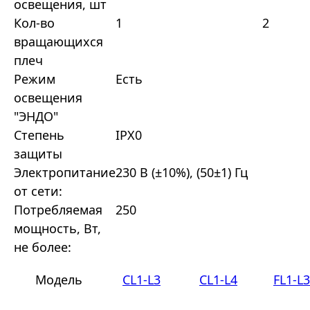
освещения, шт
Кол-во
1
2
вращающихся
плеч
Режим
Есть
освещения
"ЭНДО"
Степень
IPХ0
защиты
Электропитание
230 В (±10%), (50±1) Гц
от сети:
Потребляемая
250
мощность, Вт,
не более:
Модель
CL1-L3
CL1-L4
FL1-L3