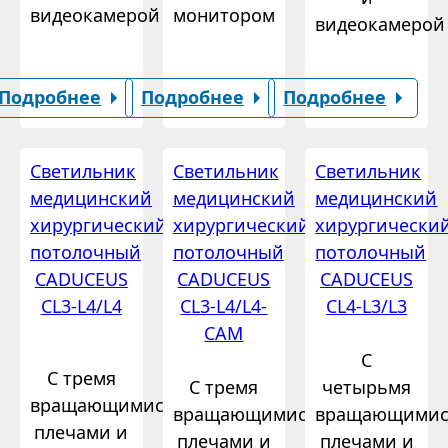
видеокамерой
монитором
видеокамерой
Подробнее
Подробнее
Подробнее
Светильник
Светильник
Светильник
медицинский
медицинский
медицинский
хирургический
хирургический
хирургически
потолочный
потолочный
потолочный
CADUCEUS
CADUCEUS
CADUCEUS
CL3-L4/L4
CL3-L4/L4-
CL4-L3/L3
CAM
С
С тремя
С тремя
четырьмя
вращающимися
вращающимися
вращающимис
плечами и
плечами и
плечами и