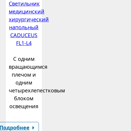
Светильник
медицинский
хирургический
напольный
CADUCEUS
FL1-L4
С одним
вращающимся
плечом и
одним
четырехлепестковым
блоком
освещения
Подробнее