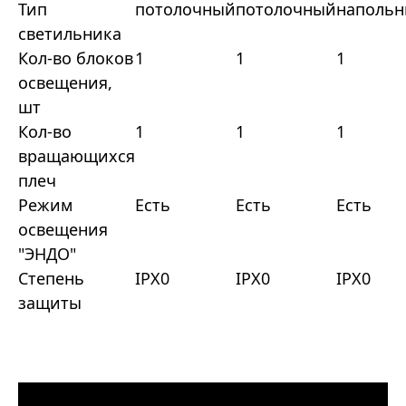
Тип
потолочный
потолочный
наполь
светильника
Кол-во блоков
1
1
1
освещения,
шт
Кол-во
1
1
1
вращающихся
плеч
Режим
Есть
Есть
Есть
освещения
"ЭНДО"
Степень
IPХ0
IPХ0
IPХ0
защиты