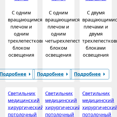
С одним
С одним
С двумя
вращающимся
вращающимся
вращающимис
плечом и
плечом и
плечами и
одним
одним
двумя
трехлепестковым
четырехлепестковым
трехлепестко
блоком
блоком
блоками
освещения
освещения
освещения
Подробнее
Подробнее
Подробнее
Светильник
Светильник
Светильник
медицинский
медицинский
медицинский
хирургический
хирургический
хирургически
потолочный
потолочный
потолочный