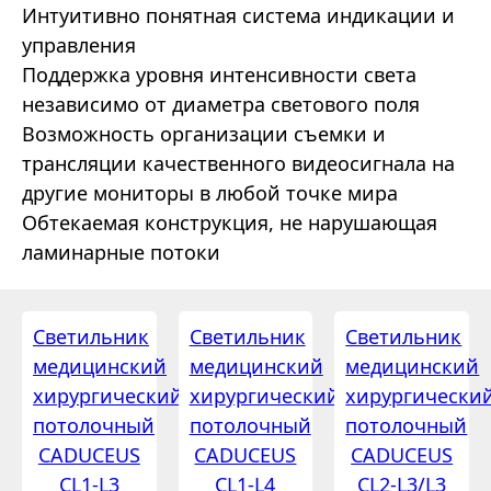
Интуитивно понятная система индикации и
управления
Поддержка уровня интенсивности света
независимо от диаметра светового поля
Возможность организации съемки и
трансляции качественного видеосигнала на
другие мониторы в любой точке мира
Обтекаемая конструкция, не нарушающая
ламинарные потоки
Светильник
Светильник
Светильник
медицинский
медицинский
медицинский
хирургический
хирургический
хирургически
потолочный
потолочный
потолочный
CADUCEUS
CADUCEUS
CADUCEUS
CL1-L3
CL1-L4
CL2-L3/L3