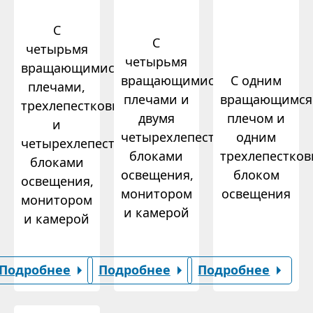
С
С
четырьмя
четырьмя
вращающимися
вращающимися
С одним
плечами,
плечами и
вращающимся
трехлепестковым
двумя
плечом и
и
четырехлепестковыми
одним
четырехлепестковым
блоками
трехлепестко
блоками
освещения,
блоком
освещения,
монитором
освещения
монитором
и камерой
и камерой
Подробнее
Подробнее
Подробнее