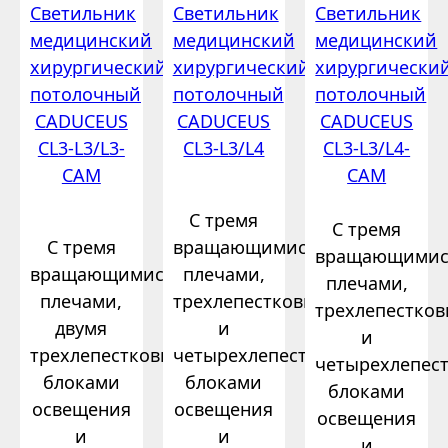
Светильник
Светильник
Светильник
медицинский
медицинский
медицинский
хирургический
хирургический
хирургически
потолочный
потолочный
потолочный
CADUCEUS
CADUCEUS
CADUCEUS
CL3-L3/L3-
CL3-L3/L4
CL3-L3/L4-
CAM
CAM
С тремя
С тремя
С тремя
вращающимися
вращающимис
вращающимися
плечами,
плечами,
плечами,
трехлепестковым
трехлепестко
двумя
и
и
трехлепестковыми
четырехлепестковым
четырехлепес
блоками
блоками
блоками
освещения
освещения
освещения
и
и
и