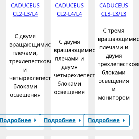
CADUCEUS
CADUCEUS
CADUCEUS
CL2-L3/L4
CL2-L4/L4
CL3-L3/L3
С тремя
С двумя
вращающимис
С двумя
вращающимися
плечами и
вращающимися
плечами,
двумя
плечами и
трехлепестковым
трехлепестко
двумя
и
блоками
четырехлепестковыми
четырехлепестковым
освещения
блоками
блоками
и
освещения
освещения
монитором
Подробнее
Подробнее
Подробнее