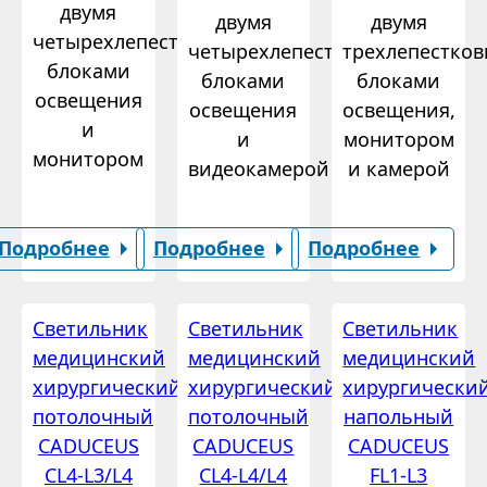
двумя
двумя
двумя
четырехлепестковыми
четырехлепестковыми
трехлепестко
блоками
блоками
блоками
освещения
освещения
освещения,
и
и
монитором
монитором
видеокамерой
и камерой
Подробнее
Подробнее
Подробнее
Светильник
Светильник
Светильник
медицинский
медицинский
медицинский
хирургический
хирургический
хирургически
потолочный
потолочный
напольный
CADUCEUS
CADUCEUS
CADUCEUS
CL4-L3/L4
CL4-L4/L4
FL1-L3