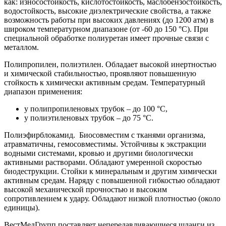
как: износостойкость, кислотостойкость, маслобензостойкость,
водостойкость, высокие диэлектрические свойства, а также
возможность работы при высоких давлениях (до 1200 атм) в
широком температурном диапазоне (от -60 до 150 °С). При
специальной обработке полиуретан имеет прочные связи с
металлом.
Полипропилен, полиэтилен. Обладает высокой инертностью
и химической стабильностью, проявляют повышенную
стойкость к химически активным средам. Температурный
диапазон применения:
у полипропиленовых трубок – до 100 °С,
у полиэтиленовых трубок – до 75 °С.
Полиэфирблокамид. Биосовместим с тканями организма,
атравматичны, гемосовместимы. Устойчивы к экстракции
водными системами, кровью и другими биологически
активными растворами. Обладают умеренной скоростью
биодеструкции. Стойки к минеральным и другим химически
активным средам. Наряду с повышенной гибкостью обладают
высокой механической прочностью и высоким
сопротивлением к удару. Обладают низкой плотностью (около
единицы).
ВестМедГрупп поставляет непередавливающиеся шланги из