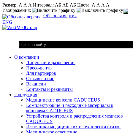
Размер:
А
А
А
Интервал:
AБ
АБ
AБ
Цвета:
А
А
А
А
Изображения:
Обычная версия
ENG
О компании
Лицензии и разрешения
Пресс-центр
Для партнеров
Отзывы о нас
Вакансии
Контакты и реквизиты
Продукция
Медицинские консоли CADUCEUS
Комплектующие и расходные материалы к
консолям CADUCEUS
Устройства контроля и распределения медгазов
CADUCEUS
Источники медицинских и технических газов
Медицинское освещение