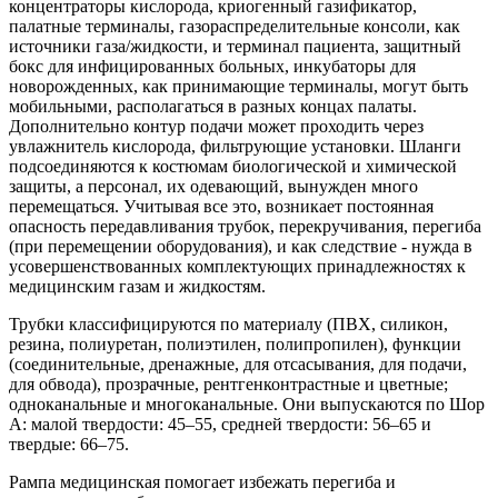
концентраторы кислорода, криогенный газификатор,
палатные терминалы, газораспределительные консоли, как
источники газа/жидкости, и терминал пациента, защитный
бокс для инфицированных больных, инкубаторы для
новорожденных, как принимающие терминалы, могут быть
мобильными, располагаться в разных концах палаты.
Дополнительно контур подачи может проходить через
увлажнитель кислорода, фильтрующие установки. Шланги
подсоединяются к костюмам биологической и химической
защиты, а персонал, их одевающий, вынужден много
перемещаться. Учитывая все это, возникает постоянная
опасность передавливания трубок, перекручивания, перегиба
(при перемещении оборудования), и как следствие - нужда в
усовершенствованных комплектующих принадлежностях к
медицинским газам и жидкостям.
Трубки классифицируются по материалу (ПВХ, силикон,
резина, полиуретан, полиэтилен, полипропилен), функции
(соединительные, дренажные, для отсасывания, для подачи,
для обвода), прозрачные, рентгенконтрастные и цветные;
одноканальные и многоканальные. Они выпускаются по Шор
А: малой твердости: 45–55, средней твердости: 56–65 и
твердые: 66–75.
Рампа медицинская помогает избежать перегиба и