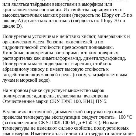
или являться твёрдыми веществами в аморфном или
кристаллическом состоянии. Их свойства варьируются от
высокоэластичных мягких резин (твёрдость по Шору от 15 по
шкале, А) до жёстких пластиков (твёрдость по Шору 70 по
шкале D).
Полиуретаны устойчивы к действию кислот, минеральных и
органических масел, бензина, окислителей, а по
гидролитической стойкости превосходят полиамиды.
Линейные полиуретаны растворимы в таких полярных
растворителях как диметилформамид, диметилсульфоксид.
Полиуретаны мало подвержены старению, стойки к
абразивному износу и имеют высокую стойкость к
воздействию окружающей среды (озону, ультрафиолетовым
лучам и морской воде).
На мировом рынке существует множество марок
полиуретанов: адипрены, вулколланы, вулкопрены.
Отечественные марки СКУ-ПФЛ-100, НИЦ-ПУ 5.
В условиях постоянной динамической нагрузки верхним
пределом температуры эксплуатации следует считать +100 °С
(за исключением СКУ-ПФЛ-100 М до +150 °С). Низкие
температуры не изменяют сильно свойства полиуретановых
эластомеров. Изменения эластичности и твердости возникшие