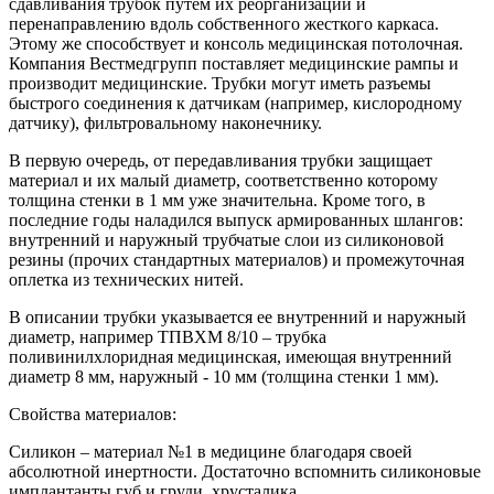
сдавливания трубок путем их реорганизации и
перенаправлению вдоль собственного жесткого каркаса.
Этому же способствует и консоль медицинская потолочная.
Компания Вестмедгрупп поставляет медицинские рампы и
производит медицинские. Трубки могут иметь разъемы
быстрого соединения к датчикам (например, кислородному
датчику), фильтровальному наконечнику.
В первую очередь, от передавливания трубки защищает
материал и их малый диаметр, соответственно которому
толщина стенки в 1 мм уже значительна. Кроме того, в
последние годы наладился выпуск армированных шлангов:
внутренний и наружный трубчатые слои из силиконовой
резины (прочих стандартных материалов) и промежуточная
оплетка из технических нитей.
В описании трубки указывается ее внутренний и наружный
диаметр, например ТПВХМ 8/10 – трубка
поливинилхлоридная медицинская, имеющая внутренний
диаметр 8 мм, наружный - 10 мм (толщина стенки 1 мм).
Свойства материалов:
Силикон – материал №1 в медицине благодаря своей
абсолютной инертности. Достаточно вспомнить силиконовые
имплантанты губ и груди, хрусталика.