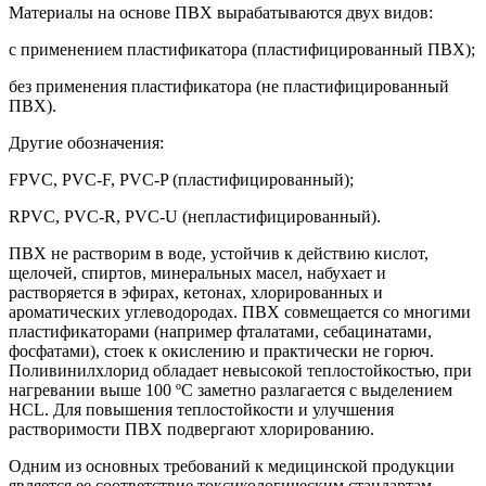
Материалы на основе ПВХ вырабатываются двух видов:
с применением пластификатора (пластифицированный ПВХ);
без применения пластификатора (не пластифицированный
ПВХ).
Другие обозначения:
FPVC, PVC-F, PVC-P (пластифицированный);
RPVC, PVC-R, PVC-U (непластифицированный).
ПВХ не растворим в воде, устойчив к действию кислот,
щелочей, спиртов, минеральных масел, набухает и
растворяется в эфирах, кетонах, хлорированных и
ароматических углеводородах. ПВХ совмещается со многими
пластификаторами (например фталатами, себацинатами,
фосфатами), стоек к окислению и практически не горюч.
Поливинилхлорид обладает невысокой теплостойкостью, при
нагревании выше 100 ºС заметно разлагается с выделением
HCL. Для повышения теплостойкости и улучшения
растворимости ПВХ подвергают хлорированию.
Одним из основных требований к медицинской продукции
является ее соответствие токсикологическим стандартам.