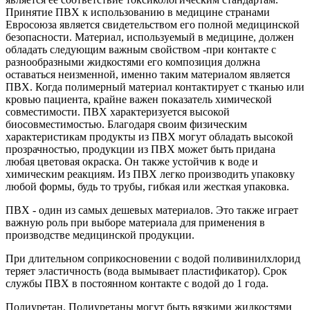
Принятие ПВХ к использованию в медицине странами
Евросоюза является свидетельством его полной медицинской
безопасности. Материал, используемый в медицине, должен
обладать следующим важным свойством -при контакте с
разнообразными жидкостями его композиция должна
оставаться неизменной, именно таким материалом является
ПВХ. Когда полимерный материал контактирует с тканью или
кровью пациента, крайне важен показатель химической
совместимости. ПВХ характеризуется высокой
биосовместимостью. Благодаря своим физическим
характеристикам продукты из ПВХ могут обладать высокой
прозрачностью, продукции из ПВХ может быть придана
любая цветовая окраска. Он также устойчив к воде и
химическим реакциям. Из ПВХ легко производить упаковку
любой формы, будь то трубы, гибкая или жесткая упаковка.
ПВХ - один из самых дешевых материалов. Это также играет
важную роль при выборе материала для применения в
производстве медицинской продукции.
При длительном соприкосновении с водой поливинилхлорид
теряет эластичность (вода вымывает пластификатор). Срок
службы ПВХ в постоянном контакте с водой до 1 года.
Полиуретан. Полиуретаны могут быть вязкими жидкостями