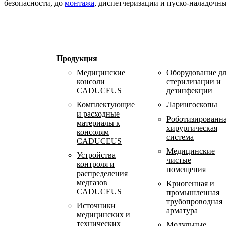
безопасности, до
монтажа
, диспетчеризации и пуско-наладочны
Продукция
Медицинские
Оборудование д
консоли
стерилизации и
CADUCEUS
дезинфекции
Комплектующие
Ларингоскопы
и расходные
Роботизированн
материалы к
хирургическая
консолям
система
CADUCEUS
Медицинские
Устройства
чистые
контроля и
помещения
распределения
медгазов
Криогенная и
CADUCEUS
промышленная
трубопроводная
Источники
арматура
медицинских и
технических
Модульные