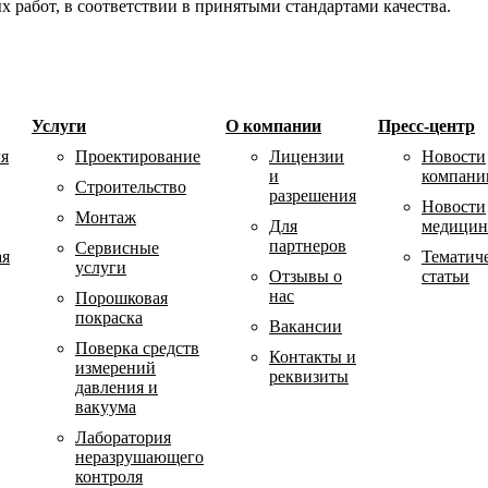
х работ, в соответствии в принятыми стандартами качества.
Услуги
О компании
Пресс-центр
ля
Проектирование
Лицензии
Новости
и
компани
Строительство
разрешения
Новости
Монтаж
Для
медици
партнеров
Сервисные
ая
Тематич
услуги
Отзывы о
статьи
нас
Порошковая
покраска
Вакансии
Поверка средств
Контакты и
измерений
реквизиты
давления и
вакуума
Лаборатория
неразрушающего
контроля