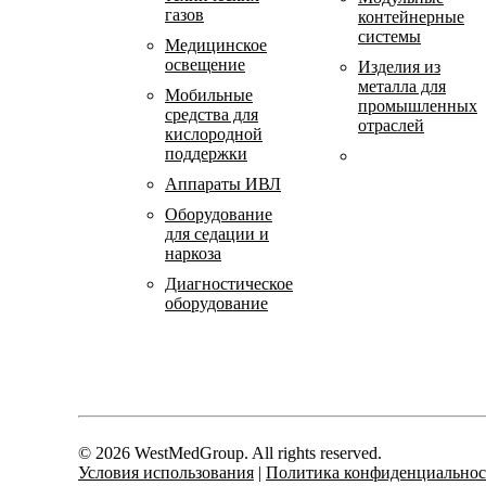
газов
контейнерные
системы
Медицинское
освещение
Изделия из
металла для
Мобильные
промышленных
средства для
отраслей
кислородной
поддержки
Аппараты ИВЛ
Оборудование
для седации и
наркоза
Диагностическое
оборудование
© 2026 WestMedGroup.
All rights reserved.
Условия использования
|
Политика конфиденциальнос