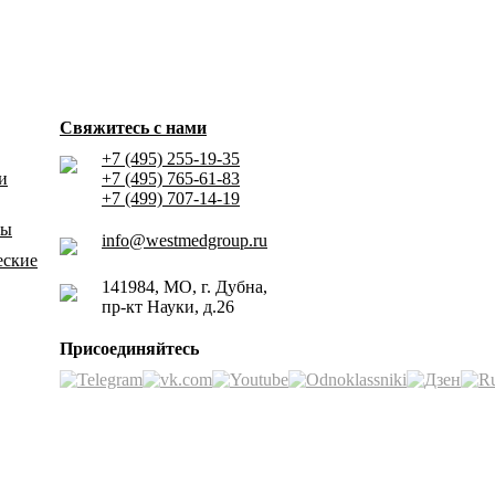
Свяжитесь с нами
+7 (495) 255-19-35
и
+7 (495) 765-61-83
+7 (499) 707-14-19
ны
info@westmedgroup.ru
еские
141984, МО, г. Дубна,
пр-кт Науки, д.26
Присоединяйтесь