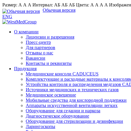
Размер:
А
А
А
Интервал:
AБ
АБ
AБ
Цвета:
А
А
А
А
Изображен
Обычная версия
ENG
О компании
Лицензии и разрешения
Пресс-центр
Для партнеров
Отзывы о нас
Вакансии
Контакты и реквизиты
Продукция
Медицинские консоли CADUCEUS
Комплектующие и расходные материалы к консо
Устройства контроля и распределения медгазов 
Источники медицинских и технических газов
Медицинское освещение
Мобильные средства для кислородной поддержки
Аппараты искусственной вентиляции легких
Оборудование для седации и наркоза
Диагностическое оборудование
Оборудование для стерилизации и дезинфекции
Ларингоскопы