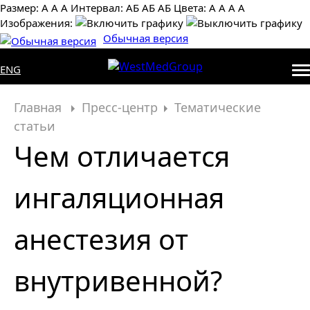
Размер:
А
А
А
Интервал:
AБ
АБ
AБ
Цвета:
А
А
А
А
Изображения:
Обычная версия
ENG
Главная
Пресс-центр
Тематические
статьи
Чем отличается
ингаляционная
анестезия от
внутривенной?