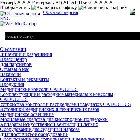
Размер:
А
А
А
Интервал:
AБ
АБ
AБ
Цвета:
А
А
А
А
Изображения:
Обычная версия
ENG
О компании
Лицензии и разрешения
Пресс-центр
Для партнеров
Отзывы о нас
Вакансии
Контакты и реквизиты
Продукция
Медицинские консоли CADUCEUS
Комплектующие и расходные материалы к консолям
CADUCEUS
Устройства контроля и распределения медгазов CADUCEUS
Источники медицинских и технических газов
Медицинское освещение
Мобильные средства для кислородной поддержки
Аппараты искусственной вентиляции легких
Оборудование для седации и наркоза
Диагностическое оборудование
Оборудование для стерилизации и дезинфекции