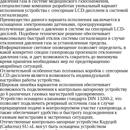
давления газа в системе медицинского газоснабжения,
специалистами компании разработан уникальный вариант
исполнения устройства с сенсорным LCD-дисплеем и системой
сигнализации.
Преимущество данного варианта исполнения заключается в
оснащении электронными датчиками, проецирующими
полученные данные о давлении в системе на сенсорный LCD-
дисплей. Подобное техническое решение обеспечивает
максимально быстрый отклик системы сигнализации в случае
отклонения давления газа за установленные пределы.
Информативное световое оповещение позволяет определить, в
какой конкретно секции газопровода произошло отклонение
давления газа, и дает возможность сократить до минимума
время принятия необходимых мер по предотвращению
аварийных ситуаций.
Отличительной особенностью поэтажных коробок с сенсорным
LCD-дисплеем является возможность индивидуальной
настройки работы устройства.
Широкая линейка вариантов исполнения обеспечивает
возможность подключения к контрольно-запорному устройству
до 6 различных газовых магистралей одновременно.
Устройство оснащено клапанами стандарта DIN 13260-2, что
позволяет подключить резервный источник газа в случае
прекращения подачи в контролируемом участке газопровода, а
также обеспечивает удобство и быстроту подсоединения к
газовым магистралям в экстренных ситуациях.
Отечественные контрольно-запорные устройства Кадуцей
(Caduceus) SU-xL могут быть оснащены устройством