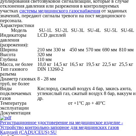
дублирования светозвуковой сигнализации, которые в случае
отклонения давления или разрежения в контролируемых
участках
системы медицинского газоснабжения
от заданных
значений, передают сигналы тревоги на пост медицинского
персонала.
Характеристики
Модель
SU-1L
SU-2L
SU-3L
SU-4L
SU-5L
SU-6L
Индикаторы
LCD дисплей
давления
(разрежения):
Ширина
210 мм
330 м
450 мм
570 мм
690 мм
810 мм
Высота
320 мм
Глубина
110 мм
Масса, не более
10,0 кг
14,5 кг
16,5 кг
19,5 кг
22,5 кг
25,5 кг
Тип газового
DIN 13260-2
разъема
Диаметр газовых
8 - 28 мм
труб, не более
Виды
Кислород, сжатый воздух 4 бар, закись азота,
подключаемых
углекислый газ, сжатый воздух 8 бар, вакуум и
газов
др.
Температура
от +1°C до + 40°C
эксплуатации
Документация
Регистрационное удостоверение на медицинское изделие -
Устройство контрольно-запорное для медицинских газов
Кадуцей (CADUCEUS) SU