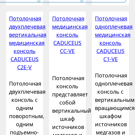
Потолочная
Потолочная
Потолочная
двухплечевая
медицинская
одноплечевая
вертикальная
консоль
медицинская
медицинская
CADUCEUS
консоль
консоль
CC-VE
CADUCEUS
CADUCEUS
C1-VE
C2E-V
Потолочная
Потолочная
Потолочная
одноплечевая
консоль
двухплечевая
консоль с
представляет
консоль с
вертикальным
собой
одним
вращающимся
вертикальный
поворотным,
шкафом
шкаф
одним
источников
источников
подъемно-
медгазов и