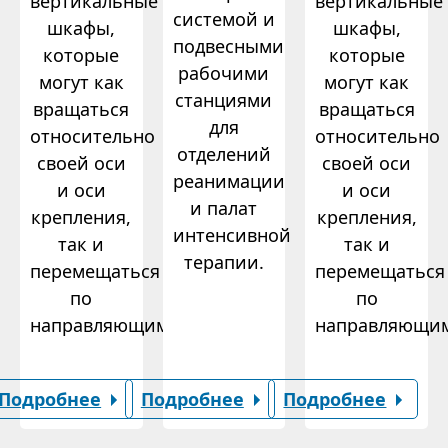
вертикальные
вертикальные
системой и
шкафы,
шкафы,
подвесными
которые
которые
рабочими
могут как
могут как
станциями
вращаться
вращаться
для
относительно
относительно
отделений
своей оси
своей оси
реанимации
и оси
и оси
и палат
крепления,
крепления,
интенсивной
так и
так и
терапии.
перемещаться
перемещаться
по
по
направляющим.
направляющи
Подробнее
Подробнее
Подробнее