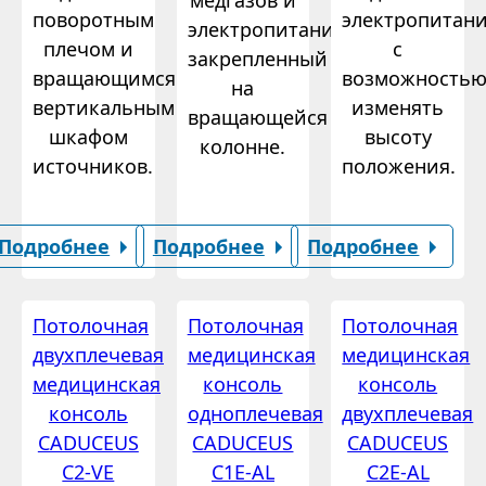
медгазов и
поворотным
электропитан
электропитания,
плечом и
с
закрепленный
вращающимся
возможность
на
вертикальным
изменять
вращающейся
шкафом
высоту
колонне.
источников.
положения.
Подробнее
Подробнее
Подробнее
Потолочная
Потолочная
Потолочная
двухплечевая
медицинская
медицинская
медицинская
консоль
консоль
консоль
одноплечевая
двухплечевая
CADUCEUS
CADUCEUS
CADUCEUS
C2-VE
C1E-AL
C2E-AL