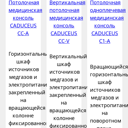
Потолочная
Вертикальная
Потолочная
медицинская
потолочная
одноплечевая
консоль
медицинская
медицинская
CADUCEUS
консоль
консоль
CC-A
CADUCEUS
CADUCEUS
CC-V
C1-A
Горизонтальный
Вертикальный
шкаф
шкаф
Вращающийс
источников
источников
горизонтальн
медгазов и
медгазов и
шкаф
электропитания,
электропитания,
источников
закрепленный
закрепленный
медгазов и
на
на
электропитан
вращающейся
вращающейся
на
колонне
колонне
поворотном
фиксированной
фиксированной