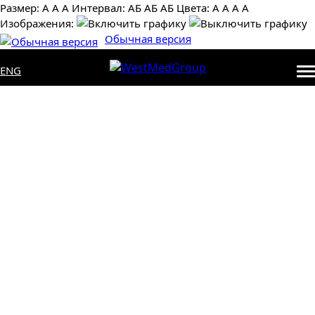
Размер:
А
А
А
Интервал:
AБ
АБ
AБ
Цвета:
А
А
А
А
Изображения:
Обычная версия
ENG
Медицинская потолочная
консоль CADUCEUS CBN2
(FUTURE)