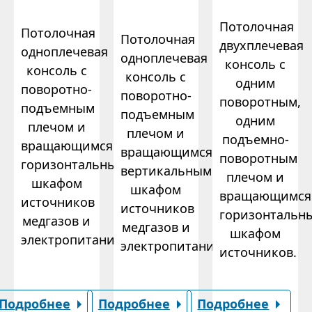
Потолочная
Потолочная
Потолочная
двухплечевая
одноплечевая
одноплечевая
консоль с
консоль с
консоль с
одним
поворотно-
поворотно-
поворотным,
подъемным
подъемным
одним
плечом и
плечом и
подъемно-
вращающимся
вращающимся
поворотным
горизонтальным
вертикальным
плечом и
шкафом
шкафом
вращающимся
источников
источников
горизонтальн
медгазов и
медгазов и
шкафом
электропитания.
электропитания.
источников.
Подробнее
Подробнее
Подробнее