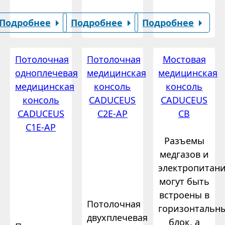
Подробнее
Подробнее
Подробнее
Потолочная
Потолочная
Мостовая
одноплечевая
медицинская
медицинская
медицинская
консоль
консоль
консоль
CADUCEUS
CADUCEUS
CADUCEUS
C2E-AP
CB
C1E-AP
Разъемы
медгазов и
электропитан
могут быть
встроены в
Потолочная
горизонтальн
двухплечевая
блок, а