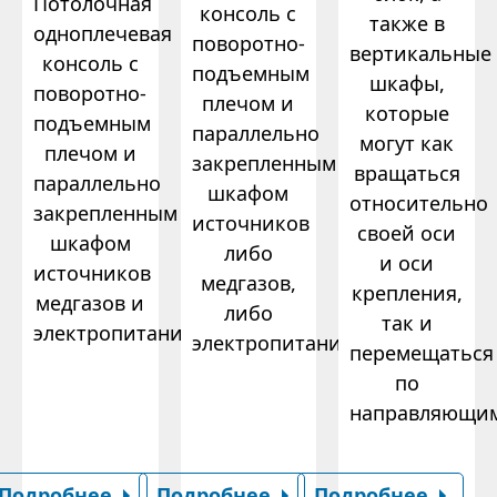
Потолочная
консоль с
также в
одноплечевая
поворотно-
вертикальные
консоль с
подъемным
шкафы,
поворотно-
плечом и
которые
подъемным
параллельно
могут как
плечом и
закрепленным
вращаться
параллельно
шкафом
относительно
закрепленным
источников
своей оси
шкафом
либо
и оси
источников
медгазов,
крепления,
медгазов и
либо
так и
электропитания.
электропитания.
перемещаться
по
направляющи
Подробнее
Подробнее
Подробнее