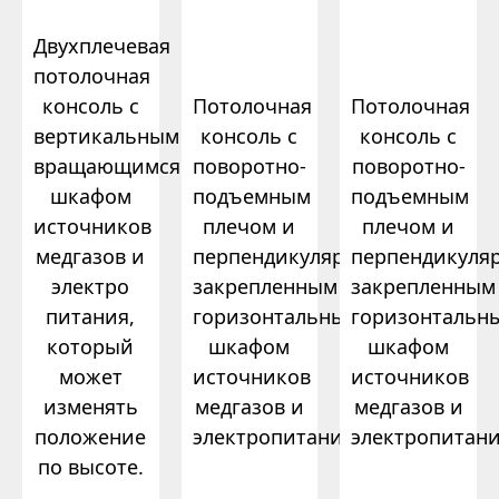
Двухплечевая
потолочная
консоль с
Потолочная
Потолочная
вертикальным
консоль с
консоль с
вращающимся
поворотно-
поворотно-
шкафом
подъемным
подъемным
источников
плечом и
плечом и
медгазов и
перпендикулярно
перпендикуля
электро
закрепленным
закрепленным
питания,
горизонтальным
горизонтальн
который
шкафом
шкафом
может
источников
источников
изменять
медгазов и
медгазов и
положение
электропитания.
электропитани
по высоте.