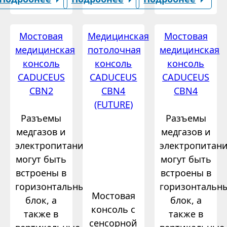
Мостовая
Медицинская
Мостовая
медицинская
потолочная
медицинская
консоль
консоль
консоль
CADUCEUS
CADUCEUS
CADUCEUS
CBN2
CBN4
CBN4
(FUTURE)
Разъемы
Разъемы
медгазов и
медгазов и
электропитания
электропитан
могут быть
могут быть
встроены в
встроены в
горизонтальный
горизонтальн
Мостовая
блок, а
блок, а
консоль с
также в
также в
сенсорной