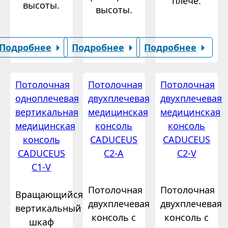
плече.
высоты.
высоты.
Подробнее
Подробнее
Подробнее
Потолочная
Потолочная
Потолочная
одноплечевая
двухплечевая
двухплечевая
вертикальная
медицинская
медицинская
медицинская
консоль
консоль
консоль
CADUCEUS
CADUCEUS
CADUCEUS
C2-A
C2-V
C1-V
Потолочная
Потолочная
Вращающийся
двухплечевая
двухплечевая
вертикальный
консоль с
консоль с
шкаф