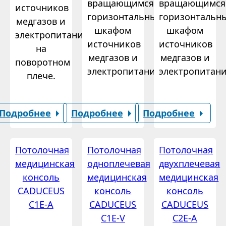
вращающимся
вращающимся
источников
горизонтальным
горизонтальн
медгазов и
шкафом
шкафом
электропитания
источников
источников
на
медгазов и
медгазов и
поворотном
электропитания.
электропитани
плече.
Подробнее
Подробнее
Подробнее
Потолочная
Потолочная
Потолочная
медицинская
одноплечевая
двухплечевая
консоль
медицинская
медицинская
CADUCEUS
консоль
консоль
C1E-A
CADUCEUS
CADUCEUS
C1E-V
C2E-A