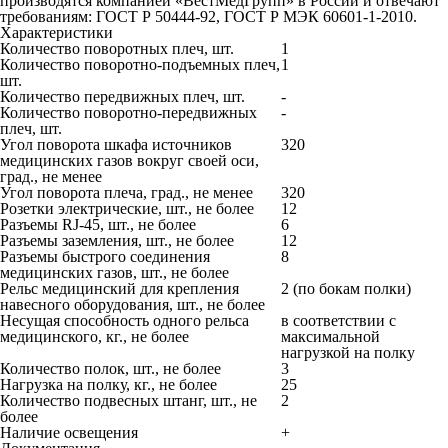
производятся компанией «ВестМедГрупп» в России и отвечают
требованиям: ГОСТ Р 50444-92, ГОСТ Р МЭК 60601-1-2010.
Характеристики
Количество поворотных плеч, шт.
1
Количество поворотно-подъемных плеч,
1
шт.
Количество передвижных плеч, шт.
-
Количество поворотно-передвижных
-
плеч, шт.
Угол поворота шкафа источников
320
медицинских газов вокруг своей оси,
град., не менее
Угол поворота плеча, град., не менее
320
Розетки электрические, шт., не более
12
Разъемы RJ-45, шт., не более
6
Разъемы заземления, шт., не более
12
Разъемы быстрого соединения
8
медицинских газов, шт., не более
Рельс медицинский для крепления
2 (по бокам полки)
навесного оборудования, шт., не более
Несущая способность одного рельса
в соответствии с
медицинского, кг., не более
максимальной
нагрузкой на полку
Количество полок, шт., не более
3
Нагрузка на полку, кг., не более
25
Количество подвесных штанг, шт., не
2
более
Наличие освещения
+