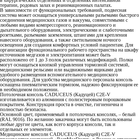
в хирургических отделениях и отделениях интенсивной
терапии, родовых залах и реанимационных палатах.
В зависимости от функциональных требований, подвесная
система может оснащаться универсальными разъемами быстрого
соединения медицинских газов и вакуума, совместимыми с
любыми видами компрессорного, реанимационного и
дыхательного оборудования, электрическими и слаботочными
розетками, разъемами заземления, штангами для крепления
навесного оборудования, а также светильником ночного
освещения для создания комфортных условий пациентам. Для
организации функционального рабочего пространства на шкафу
источников медгазов и электропитания может быть
расположено от 1 до 3 полок различных модификаций. Полки
могут оснащаться кнопкой управления тормозной системой,
медицинскими рельсами или выдвижными ящиками для
удобного размещения вспомогательного медицинского
оборудования. Для удобства медицинского персонала консоль
оснащена пневматическим тормозом, надежно фиксирующим ее
в необходимом положении.
Потолочная консоль CADUCEUS (Кадуцей) C2E-V
изготавливается из алюминия с полиэстеровым порошковым
покрытием. Конструкция проста в очистке, гигиенична и
полностью безопасна.
Основной цвет, применяемый в потолочных консолях, – белый
(RAL 9016). По желанию заказчика могут быть использованы
любые другие цвета, как всего корпуса консоли, так и
отдельных ее элементов.
Медицинские консоли CADUCEUS (Кадуцей) C2E-V