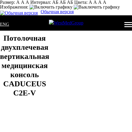
Размер:
А
А
А
Интервал:
AБ
АБ
AБ
Цвета:
А
А
А
А
Изображения:
Обычная версия
ENG
Потолочная
двухплечевая
вертикальная
медицинская
консоль
CADUCEUS
C2E-V