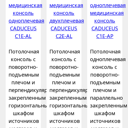
медицинская
медицинская
одноплечевая
консоль
консоль
медицинская
одноплечевая
двухплечевая
консоль
CADUCEUS
CADUCEUS
CADUCEUS
C1E-AL
C2E-AL
C1E-AP
Потолочная
Потолочная
Потолочная
консоль с
консоль с
одноплечевая
поворотно-
поворотно-
консоль с
подъемным
подъемным
поворотно-
плечом и
плечом и
подъемным
перпендикулярно
перпендикулярно
плечом и
закрепленным
закрепленным
параллельно
горизонтальным
горизонтальным
закрепленным
шкафом
шкафом
шкафом
источников
источников
источников