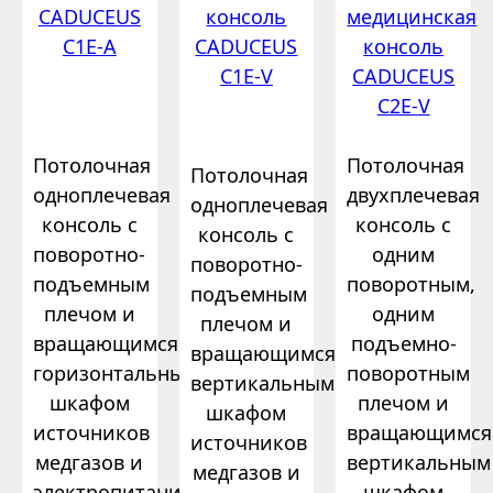
CADUCEUS
консоль
медицинская
C1E-A
CADUCEUS
консоль
C1E-V
CADUCEUS
C2E-V
Потолочная
Потолочная
Потолочная
одноплечевая
двухплечевая
одноплечевая
консоль с
консоль с
консоль с
поворотно-
одним
поворотно-
подъемным
поворотным,
подъемным
плечом и
одним
плечом и
вращающимся
подъемно-
вращающимся
горизонтальным
поворотным
вертикальным
шкафом
плечом и
шкафом
источников
вращающимся
источников
медгазов и
вертикальным
медгазов и
электропитания.
шкафом