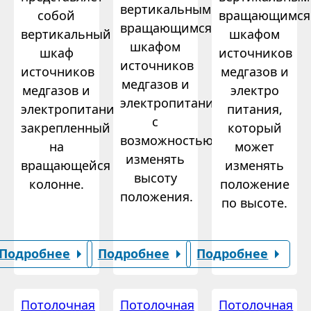
вертикальным
собой
вращающимся
вращающимся
вертикальный
шкафом
шкафом
шкаф
источников
источников
источников
медгазов и
медгазов и
медгазов и
электро
электропитания
электропитания,
питания,
с
закрепленный
который
возможностью
на
может
изменять
вращающейся
изменять
высоту
колонне.
положение
положения.
по высоте.
Подробнее
Подробнее
Подробнее
Потолочная
Потолочная
Потолочная