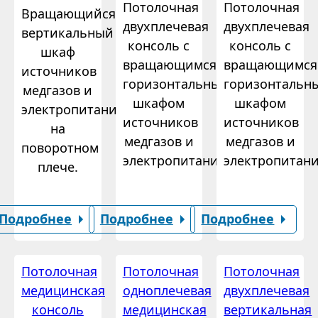
Потолочная
Потолочная
Вращающийся
двухплечевая
двухплечевая
вертикальный
консоль с
консоль с
шкаф
вращающимся
вращающимся
источников
горизонтальным
горизонтальн
медгазов и
шкафом
шкафом
электропитания
источников
источников
на
медгазов и
медгазов и
поворотном
электропитания.
электропитани
плече.
Подробнее
Подробнее
Подробнее
Потолочная
Потолочная
Потолочная
медицинская
одноплечевая
двухплечевая
консоль
медицинская
вертикальная