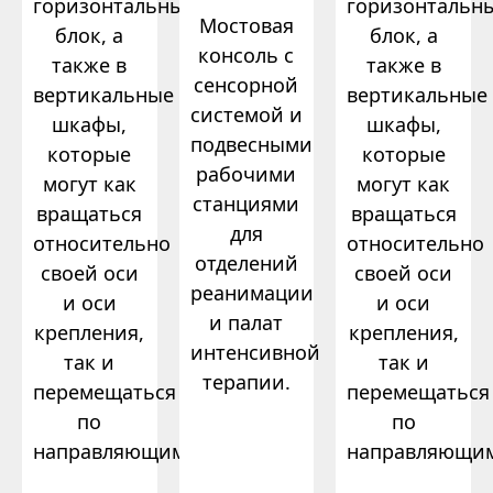
горизонтальный
горизонтальн
Мостовая
блок, а
блок, а
консоль с
также в
также в
сенсорной
вертикальные
вертикальные
системой и
шкафы,
шкафы,
подвесными
которые
которые
рабочими
могут как
могут как
станциями
вращаться
вращаться
для
относительно
относительно
отделений
своей оси
своей оси
реанимации
и оси
и оси
и палат
крепления,
крепления,
интенсивной
так и
так и
терапии.
перемещаться
перемещаться
по
по
направляющим.
направляющи