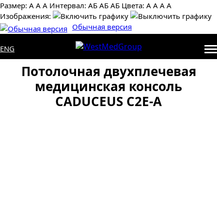
Размер:
А
А
А
Интервал:
AБ
АБ
AБ
Цвета:
А
А
А
А
Изображения:
Обычная версия
ENG
Потолочная двухплечевая
медицинская консоль
CADUCEUS C2E-A