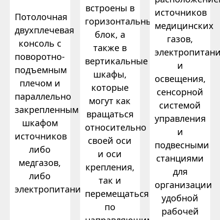
встроены в
источников
Потолочная
горизонтальный
медицинских
двухплечевая
блок, а
газов,
консоль с
также в
электропитан
поворотно-
вертикальные
и
подъемным
шкафы,
освещения,
плечом и
которые
сенсорной
параллельно
могут как
системой
закрепленным
вращаться
управления
шкафом
относительно
и
источников
своей оси
подвесными
либо
и оси
станциями
медгазов,
крепления,
для
либо
так и
организации
электропитания.
перемещаться
удобной
по
рабочей
направляющим.