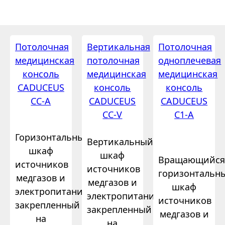
Потолочная
Вертикальная
Потолочная
медицинская
потолочная
одноплечевая
консоль
медицинская
медицинская
CADUCEUS
консоль
консоль
CC-A
CADUCEUS
CADUCEUS
CC-V
C1-A
Горизонтальный
Вертикальный
шкаф
шкаф
Вращающийс
источников
источников
горизонтальн
медгазов и
медгазов и
шкаф
электропитания,
электропитания,
источников
закрепленный
закрепленный
медгазов и
на
на