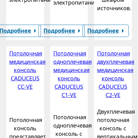
электропитания.
источников.
Подробнее
Подробнее
Подробнее
Потолочная
Потолочная
Потолочная
медицинская
одноплечевая
двухплечевая
консоль
медицинская
медицинская
CADUCEUS
консоль
консоль
CC-VE
CADUCEUS
CADUCEUS
C1-VE
C2-VE
Двухплечевая
Потолочная
Потолочная
потолочная
одноплечевая
консоль
консоль с
консоль с
представляет
вертикальным