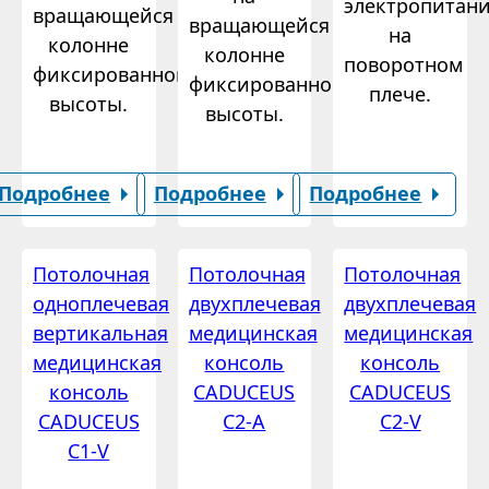
электропитан
вращающейся
вращающейся
на
колонне
колонне
поворотном
фиксированной
фиксированной
плече.
высоты.
высоты.
Подробнее
Подробнее
Подробнее
Потолочная
Потолочная
Потолочная
одноплечевая
двухплечевая
двухплечевая
вертикальная
медицинская
медицинская
медицинская
консоль
консоль
консоль
CADUCEUS
CADUCEUS
CADUCEUS
C2-A
C2-V
C1-V