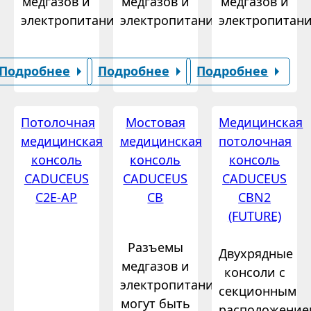
медгазов и
медгазов и
медгазов и
электропитания.
электропитания.
электропитани
Подробнее
Подробнее
Подробнее
Потолочная
Мостовая
Медицинская
медицинская
медицинская
потолочная
консоль
консоль
консоль
CADUCEUS
CADUCEUS
CADUCEUS
C2E-AP
CB
CBN2
(FUTURE)
Разъемы
Двухрядные
медгазов и
консоли с
электропитания
секционным
могут быть
расположение