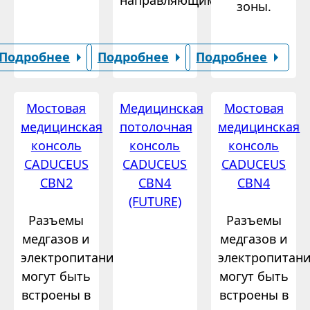
зоны.
Подробнее
Подробнее
Подробнее
Мостовая
Медицинская
Мостовая
медицинская
потолочная
медицинская
консоль
консоль
консоль
CADUCEUS
CADUCEUS
CADUCEUS
CBN2
CBN4
CBN4
(FUTURE)
Разъемы
Разъемы
медгазов и
медгазов и
электропитания
электропитан
могут быть
могут быть
встроены в
встроены в