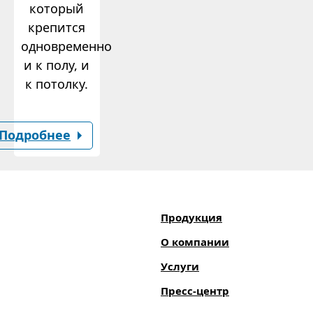
который
крепится
одновременно
и к полу, и
к потолку.
Подробнее
Продукция
О компании
Услуги
Пресс-центр