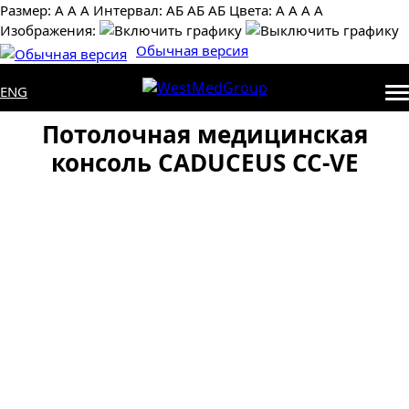
Размер:
А
А
А
Интервал:
AБ
АБ
AБ
Цвета:
А
А
А
А
Изображения:
Обычная версия
ENG
Потолочная медицинская
консоль CADUCEUS CC-VE