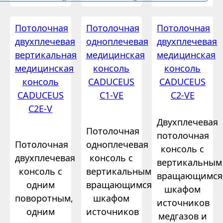
Потолочная
Потолочная
Потолочная
двухплечевая
одноплечевая
двухплечевая
вертикальная
медицинская
медицинская
медицинская
консоль
консоль
консоль
CADUCEUS
CADUCEUS
CADUCEUS
C1-VE
C2-VE
C2E-V
Двухплечевая
Потолочная
потолочная
Потолочная
одноплечевая
консоль с
двухплечевая
консоль с
вертикальным
консоль с
вертикальным
вращающимся
одним
вращающимся
шкафом
поворотным,
шкафом
источников
одним
источников
медгазов и