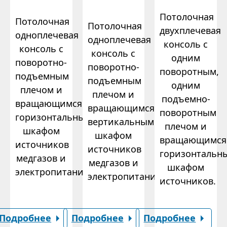
Потолочная
Потолочная
Потолочная
двухплечевая
одноплечевая
одноплечевая
консоль с
консоль с
консоль с
одним
поворотно-
поворотно-
поворотным,
подъемным
подъемным
одним
плечом и
плечом и
подъемно-
вращающимся
вращающимся
поворотным
горизонтальным
вертикальным
плечом и
шкафом
шкафом
вращающимся
источников
источников
горизонтальн
медгазов и
медгазов и
шкафом
электропитания.
электропитания.
источников.
Подробнее
Подробнее
Подробнее