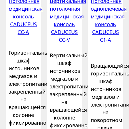
Потолочная
Вертикальная
Потолочная
медицинская
потолочная
одноплечевая
консоль
медицинская
медицинская
CADUCEUS
консоль
консоль
CC-A
CADUCEUS
CADUCEUS
CC-V
C1-A
Горизонтальный
Вертикальный
шкаф
шкаф
Вращающийс
источников
источников
горизонтальн
медгазов и
медгазов и
шкаф
электропитания,
электропитания,
источников
закрепленный
закрепленный
медгазов и
на
на
электропитан
вращающейся
вращающейся
на
колонне
колонне
поворотном
фиксированной
фиксированной
плече.