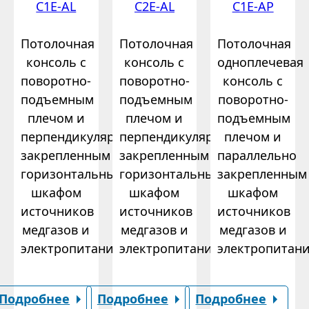
C1E-AL
C2E-AL
C1E-AP
Потолочная
Потолочная
Потолочная
консоль с
консоль с
одноплечевая
поворотно-
поворотно-
консоль с
подъемным
подъемным
поворотно-
плечом и
плечом и
подъемным
перпендикулярно
перпендикулярно
плечом и
закрепленным
закрепленным
параллельно
горизонтальным
горизонтальным
закрепленным
шкафом
шкафом
шкафом
источников
источников
источников
медгазов и
медгазов и
медгазов и
электропитания.
электропитания.
электропитани
Подробнее
Подробнее
Подробнее