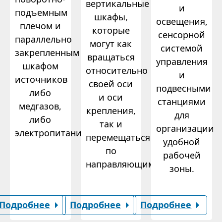
вертикальные
и
подъемным
шкафы,
освещения,
плечом и
которые
сенсорной
параллельно
могут как
системой
закрепленным
вращаться
управления
шкафом
относительно
и
источников
своей оси
подвесными
либо
и оси
станциями
медгазов,
крепления,
для
либо
так и
организации
электропитания.
перемещаться
удобной
по
рабочей
направляющим.
зоны.
Подробнее
Подробнее
Подробнее