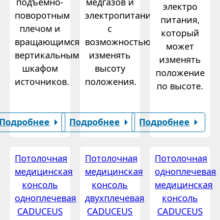
подъемно-
медгазов и
электро
поворотным
электропитания
питания,
плечом и
с
который
вращающимся
возможностью
может
вертикальным
изменять
изменять
шкафом
высоту
положение
источников.
положения.
по высоте.
Подробнее
Подробнее
Подробнее
Потолочная
Потолочная
Потолочная
медицинская
медицинская
одноплечевая
консоль
консоль
медицинская
одноплечевая
двухплечевая
консоль
CADUCEUS
CADUCEUS
CADUCEUS