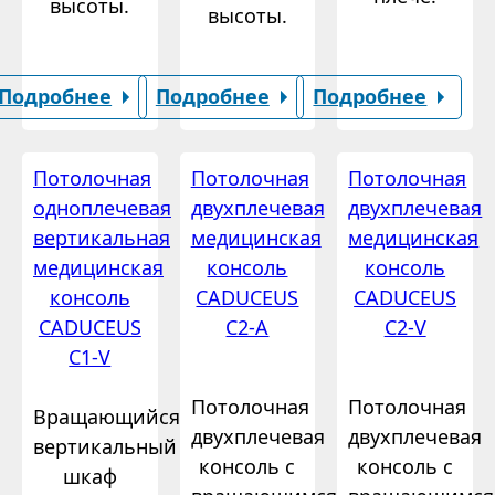
высоты.
высоты.
Подробнее
Подробнее
Подробнее
Потолочная
Потолочная
Потолочная
одноплечевая
двухплечевая
двухплечевая
вертикальная
медицинская
медицинская
медицинская
консоль
консоль
консоль
CADUCEUS
CADUCEUS
CADUCEUS
C2-A
C2-V
C1-V
Потолочная
Потолочная
Вращающийся
двухплечевая
двухплечевая
вертикальный
консоль с
консоль с
шкаф