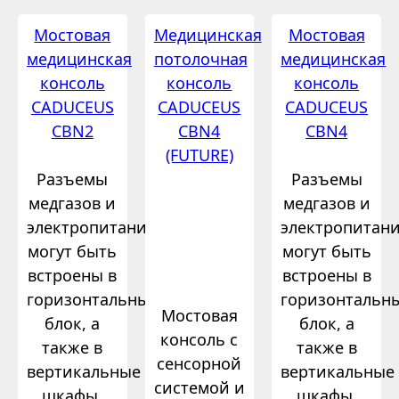
Мостовая
Медицинская
Мостовая
медицинская
потолочная
медицинская
консоль
консоль
консоль
CADUCEUS
CADUCEUS
CADUCEUS
CBN2
CBN4
CBN4
(FUTURE)
Разъемы
Разъемы
медгазов и
медгазов и
электропитания
электропитан
могут быть
могут быть
встроены в
встроены в
горизонтальный
горизонтальн
Мостовая
блок, а
блок, а
консоль с
также в
также в
сенсорной
вертикальные
вертикальные
системой и
шкафы,
шкафы,