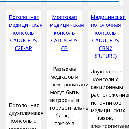
Потолочная
Мостовая
Медицинская
медицинская
медицинская
потолочная
консоль
консоль
консоль
CADUCEUS
CADUCEUS
CADUCEUS
C2E-AP
CB
CBN2
(FUTURE)
Разъемы
Двухрядные
медгазов и
консоли с
электропитания
секционным
могут быть
расположение
встроены в
источников
Потолочная
горизонтальный
медицинских
двухплечевая
блок, а
газов,
консоль с
также в
электропитан
поворотно-