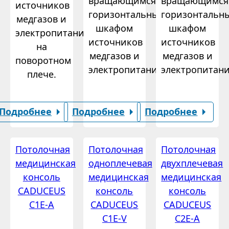
вращающимся
вращающимся
источников
горизонтальным
горизонтальн
медгазов и
шкафом
шкафом
электропитания
источников
источников
на
медгазов и
медгазов и
поворотном
электропитания.
электропитани
плече.
Подробнее
Подробнее
Подробнее
Потолочная
Потолочная
Потолочная
медицинская
одноплечевая
двухплечевая
консоль
медицинская
медицинская
CADUCEUS
консоль
консоль
C1E-A
CADUCEUS
CADUCEUS
C1E-V
C2E-A