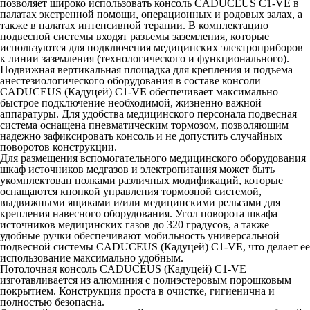
позволяет широко использовать консоль CADUCEUS C1-VE в
палатах экстренной помощи, операционных и родовых залах, а
также в палатах интенсивной терапии. В комплектацию
подвесной системы входят разъемы заземления, которые
используются для подключения медицинских электроприборов
к линии заземления (технологического и функционального).
Подвижная вертикальная площадка для крепления и подъема
анестезиологического оборудования в составе консоли
CADUCEUS (Кадуцей) C1-VE обеспечивает максимально
быстрое подключение необходимой, жизненно важной
аппаратуры. Для удобства медицинского персонала подвесная
система оснащена пневматическим тормозом, позволяющим
надежно зафиксировать консоль и не допустить случайных
поворотов конструкции.
Для размещения вспомогательного медицинского оборудования
шкаф источников медгазов и электропитания может быть
укомплектован полками различных модификаций, которые
оснащаются кнопкой управления тормозной системой,
выдвижными ящиками и/или медицинскими рельсами для
крепления навесного оборудования. Угол поворота шкафа
источников медицинских газов до 320 градусов, а также
удобные ручки обеспечивают мобильность универсальной
подвесной системы CADUCEUS (Кадуцей) C1-VE, что делает ее
использование максимально удобным.
Потолочная консоль CADUCEUS (Кадуцей) C1-VE
изготавливается из алюминия с полиэстеровым порошковым
покрытием. Конструкция проста в очистке, гигиенична и
полностью безопасна.