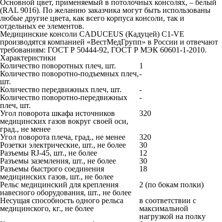
Основной цвет, применяемый в потолочных консолях, – белый
(RAL 9016). По желанию заказчика могут быть использованы
любые другие цвета, как всего корпуса консоли, так и
отдельных ее элементов.
Медицинские консоли CADUCEUS (Кадуцей) C1-VE
производятся компанией «ВестМедГрупп» в России и отвечают
требованиям: ГОСТ Р 50444-92, ГОСТ Р МЭК 60601-1-2010.
Характеристики
Количество поворотных плеч, шт.
1
Количество поворотно-подъемных плеч,
-
шт.
Количество передвижных плеч, шт.
-
Количество поворотно-передвижных
-
плеч, шт.
Угол поворота шкафа источников
320
медицинских газов вокруг своей оси,
град., не менее
Угол поворота плеча, град., не менее
320
Розетки электрические, шт., не более
30
Разъемы RJ-45, шт., не более
12
Разъемы заземления, шт., не более
30
Разъемы быстрого соединения
18
медицинских газов, шт., не более
Рельс медицинский для крепления
2 (по бокам полки)
навесного оборудования, шт., не более
Несущая способность одного рельса
в соответствии с
медицинского, кг., не более
максимальной
нагрузкой на полку