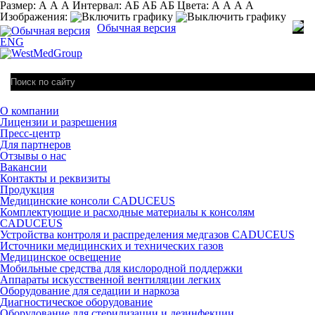
Размер:
А
А
А
Интервал:
AБ
АБ
AБ
Цвета:
А
А
А
А
Изображения:
Обычная версия
ENG
О компании
Лицензии и разрешения
Пресс-центр
Для партнеров
Отзывы о нас
Вакансии
Контакты и реквизиты
Продукция
Медицинские консоли CADUCEUS
Комплектующие и расходные материалы к консолям
CADUCEUS
Устройства контроля и распределения медгазов CADUCEUS
Источники медицинских и технических газов
Медицинское освещение
Мобильные средства для кислородной поддержки
Аппараты искусственной вентиляции легких
Оборудование для седации и наркоза
Диагностическое оборудование
Оборудование для стерилизации и дезинфекции