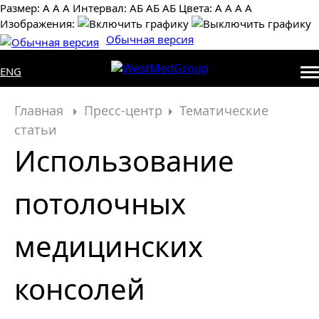
Размер:
А
А
А
Интервал:
AБ
АБ
AБ
Цвета:
А
А
А
А
Изображения:
Обычная версия
ENG
Главная
Пресс-центр
Тематические
статьи
Использование
потолочных
медицинских
консолей